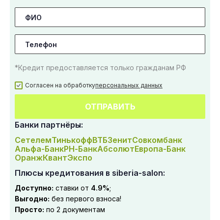
*Кредит предоставляется только гражданам РФ
Согласен на обработку
персональных данных
ОТПРАВИТЬ
Банки партнёры:
Сетелем
Тинькофф
ВТБ
Зенит
Совкомбанк
Альфа-Банк
РН-Банк
Абсолют
Европа-Банк
Оранж
Квант
Экспо
Плюсы кредитования в siberia-salon:
Доступно:
ставки от
4.9%
;
Выгодно:
без первого взноса!
Просто:
по 2 документам