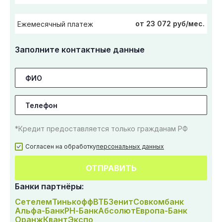
от 23 072 руб/мес.
Ежемесячный платеж
Заполните контактные данные
*Кредит предоставляется только гражданам РФ
Согласен на обработку
персональных данных
ОТПРАВИТЬ
Банки партнёры:
Сетелем
Тинькофф
ВТБ
Зенит
Совкомбанк
Альфа-Банк
РН-Банк
Абсолют
Европа-Банк
Оранж
Квант
Экспо