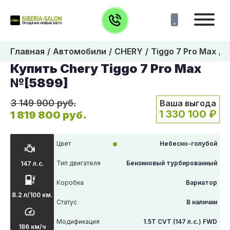
Главная
Автомобили
CHERY
Tiggo 7 Pro Max
5
Купить Chery Tiggo 7 Pro Max
№[5899]
3 149 900 руб.
Ваша выгода
1 330 100 ₽
1 819 800 руб.
Цвет
Небесно-голубой
Тип двигателя
Бензиновый турбированный
147 л.с.
Коробка
Вариатор
8.2 л/100 км.
Статус
В наличии
Модификация
1.5T CVT (147 л.с.) FWD
186 км/ч