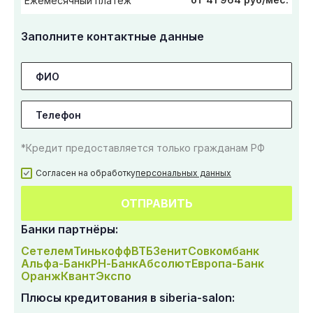
Ежемесячный платеж
Заполните контактные данные
*Кредит предоставляется только гражданам РФ
Согласен на обработку
персональных данных
ОТПРАВИТЬ
Банки партнёры:
Сетелем
Тинькофф
ВТБ
Зенит
Совкомбанк
Альфа-Банк
РН-Банк
Абсолют
Европа-Банк
Оранж
Квант
Экспо
Плюсы кредитования в siberia-salon: