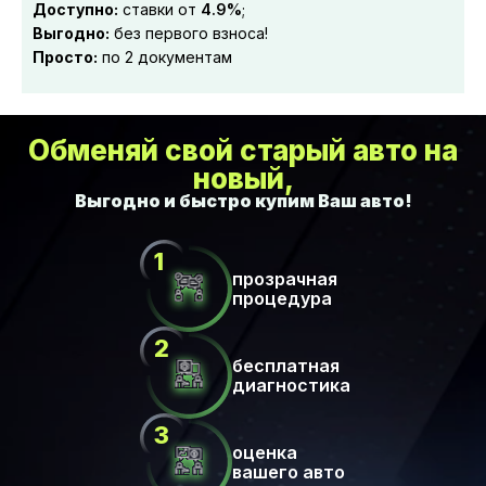
Доступно:
ставки от
4.9%
;
Выгодно:
без первого взноса!
Просто:
по 2 документам
Обменяй свой старый авто на
новый,
прозрачная
процедура
бесплатная
диагностика
оценка
вашего авто