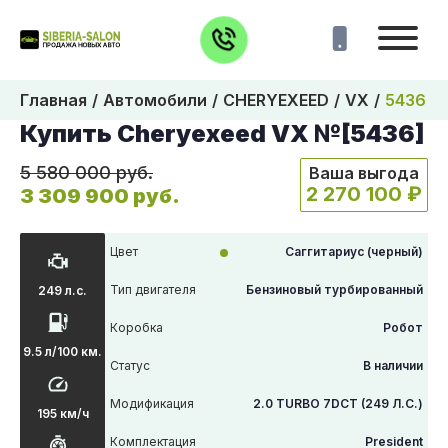
Главная
Автомобили
CHERYEXEED
VX
5436
Купить Cheryexeed VX №[5436]
5 580 000 руб.
Ваша выгода
2 270 100 ₽
3 309 900 руб.
Цвет
Саггитариус (черный)
Тип двигателя
Бензиновый турбированный
249 л.с.
Коробка
Робот
9.5 л/100 км.
Статус
В наличии
Модификация
2.0 TURBO 7DCT (249 Л.С.)
195 км/ч
Комплектация
President