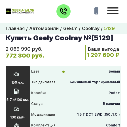
Главная
Автомобили
GEELY
Coolray
5129
Купить Geely Coolray №[5129]
2 069 990 руб.
Ваша выгода
1 297 690 ₽
772 300 руб.
Цвет
Белый
Тип двигателя
Бензиновый турбированный
150 л.с.
Коробка
Робот
5.7 л/100 км.
Статус
В наличии
Модификация
1.5 T DCT 2WD (150 Л.С.)
190 км/ч
Комплектация
Comfort