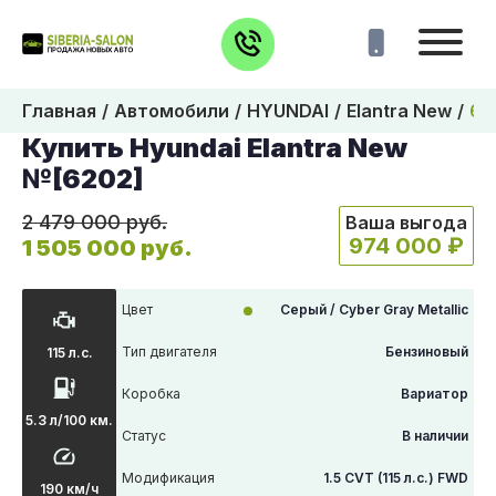
Главная
Автомобили
HYUNDAI
Elantra New
62
Купить Hyundai Elantra New
№[6202]
2 479 000 руб.
Ваша выгода
974 000 ₽
1 505 000 руб.
Цвет
Серый / Cyber Gray Metallic
Тип двигателя
Бензиновый
115 л.с.
Коробка
Вариатор
5.3 л/100 км.
Статус
В наличии
Модификация
1.5 CVT (115 л.с.) FWD
190 км/ч