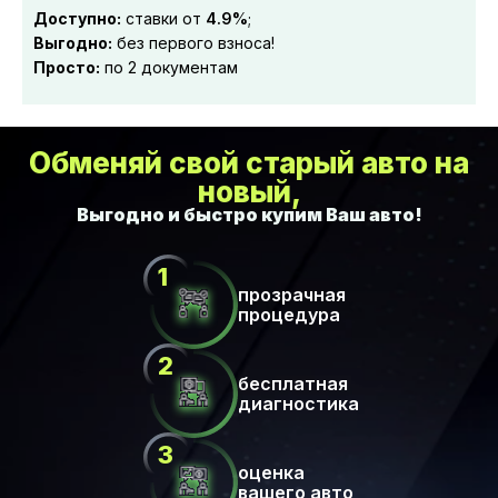
Доступно:
ставки от
4.9%
;
Выгодно:
без первого взноса!
Просто:
по 2 документам
Обменяй свой старый авто на
новый,
прозрачная
процедура
бесплатная
диагностика
оценка
вашего авто