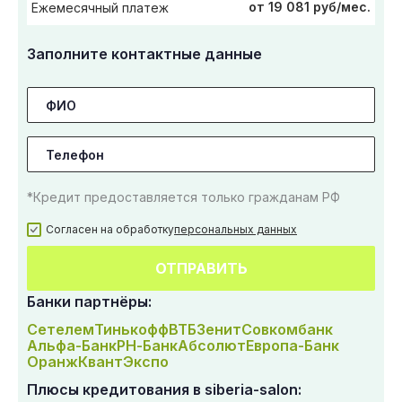
от 19 081 руб/мес.
Ежемесячный платеж
Заполните контактные данные
*Кредит предоставляется только гражданам РФ
Согласен на обработку
персональных данных
ОТПРАВИТЬ
Банки партнёры:
Сетелем
Тинькофф
ВТБ
Зенит
Совкомбанк
Альфа-Банк
РН-Банк
Абсолют
Европа-Банк
Оранж
Квант
Экспо
Плюсы кредитования в siberia-salon: