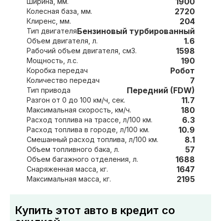
1900
Ширина, мм.
2720
Колесная база, мм.
204
Клиренс, мм.
Бензиновый турбированный
Тип двигателя
1.6
Объем двигателя, л.
1598
Рабочий объем двигателя, см3.
190
Мощность, л.с.
Робот
Коробка передач
7
Количество передач
Передний (FDW)
Тип привода
11.7
Разгон от 0 до 100 км/ч, сек.
180
Максимальная скорость, км/ч.
6.3
Расход топлива на трассе, л/100 км.
10.9
Расход топлива в городе, л/100 км.
8.1
Смешанный расход топлива, л/100 км.
57
Объем топливного бака, л.
1688
Объем багажного отделения, л.
1647
Снаряженная масса, кг.
2195
Максимальная масса, кг.
Купить этот авто в кредит со