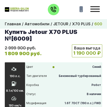
Главная
Автомобили
JETOUR
X70 PLUS
6009
Купить Jetour X70 PLUS
№[6009]
2 999 900 руб.
Ваша выгода
1 190 000 ₽
1 809 900 руб.
Цвет
Синий
Тип двигателя
Бензиновый турбированный
190 л.с.
Коробка
Робот
8.1 л/100 км.
Статус
В наличии
Модификация
1.6T 7DCT (190 л.с.) FWD
180 км/ч