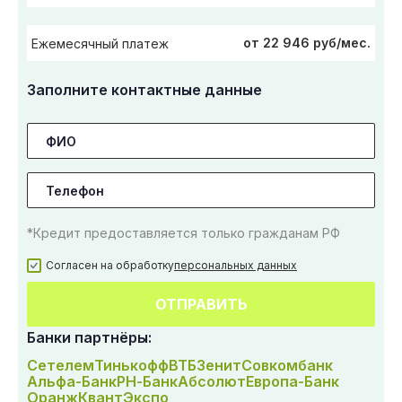
от 22 946 руб/мес.
Ежемесячный платеж
Заполните контактные данные
*Кредит предоставляется только гражданам РФ
Согласен на обработку
персональных данных
ОТПРАВИТЬ
Банки партнёры:
Сетелем
Тинькофф
ВТБ
Зенит
Совкомбанк
Альфа-Банк
РН-Банк
Абсолют
Европа-Банк
Оранж
Квант
Экспо