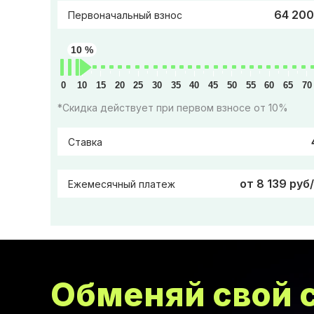
64 200
Первоначальный взнос
10 %
0
10
15
20
25
30
35
40
45
50
55
60
65
70
*Скидка действует при первом взносе от 10%
Ставка
от 8 139 руб
Ежемесячный платеж
Обменяй свой с