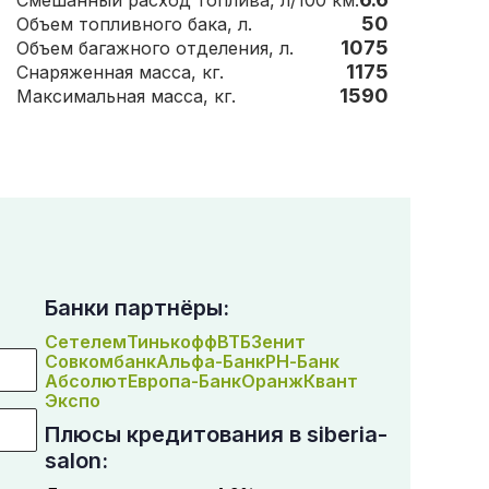
Смешанный расход топлива, л/100 км.
50
Объем топливного бака, л.
1075
Объем багажного отделения, л.
1175
Снаряженная масса, кг.
1590
Максимальная масса, кг.
Банки партнёры:
Сетелем
Тинькофф
ВТБ
Зенит
Совкомбанк
Альфа-Банк
РН-Банк
Абсолют
Европа-Банк
Оранж
Квант
Экспо
Плюсы кредитования в siberia-
salon: