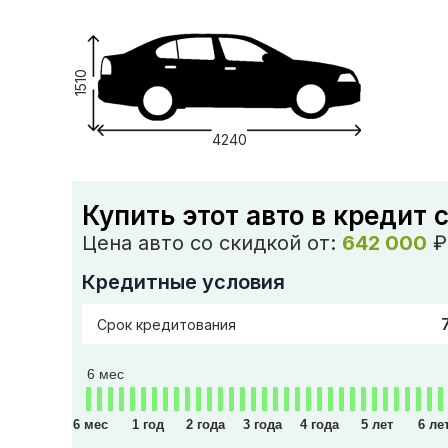
1510
4240
Купить этот авто в кредит 
Цена авто со скидкой от:
642 000
₽
Кредитные условия
Срок кредитования
6 мес
6 мес
1 год
2 года
3 года
4 года
5 лет
6 ле