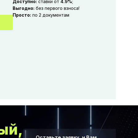
Доступно:
ставки от
4.9%
;
Выгодно:
без первого взноса!
Просто:
по 2 документам
ый,
Оставьте заявку, и Вам