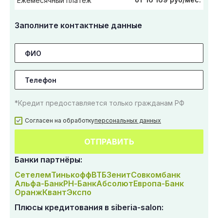
Ежемесячный платеж
Заполните контактные данные
*Кредит предоставляется только гражданам РФ
Согласен на обработку
персональных данных
ОТПРАВИТЬ
Банки партнёры:
Сетелем
Тинькофф
ВТБ
Зенит
Совкомбанк
Альфа-Банк
РН-Банк
Абсолют
Европа-Банк
Оранж
Квант
Экспо
Плюсы кредитования в siberia-salon: