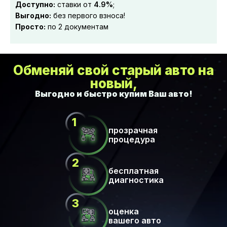
Доступно:
ставки от
4.9%
;
Выгодно:
без первого взноса!
Просто:
по 2 документам
Обменяй свой старый авто на
новый,
прозрачная
процедура
бесплатная
диагностика
оценка
вашего авто