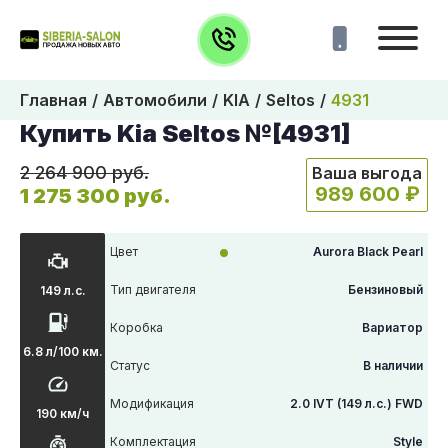
Главная
Автомобили
KIA
Seltos
4931
Купить Kia Seltos №[4931]
2 264 900 руб.
Ваша выгода
989 600 ₽
1 275 300 руб.
Цвет
Aurora Black Pearl
Тип двигателя
Бензиновый
149 л.с.
Коробка
Вариатор
6.8 л/100 км.
Статус
В наличии
Модификация
2.0 IVT (149 л.с.) FWD
190 км/ч
Комплектация
Style