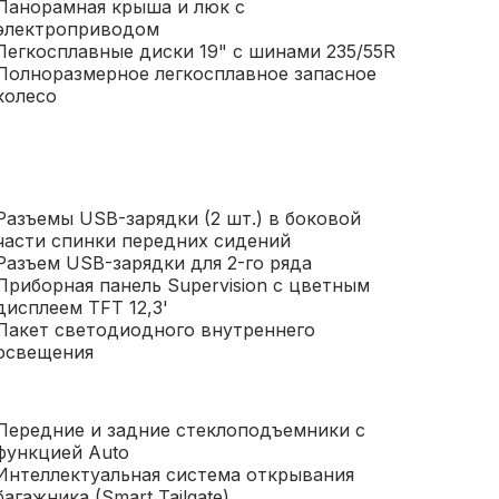
Панорамная крыша и люк с
электроприводом
Легкосплавные диски 19" с шинами 235/55R
Полноразмерное легкосплавное запасное
колесо
Разъемы USB-зарядки (2 шт.) в боковой
части спинки передних сидений
Разъем USB-зарядки для 2-го ряда
Приборная панель Supervision c цветным
дисплеем TFT 12,3'
Пакет светодиодного внутреннего
освещения
Передние и задние стеклоподъемники с
функцией Auto
Интеллектуальная система открывания
багажника (Smart Tailgate)