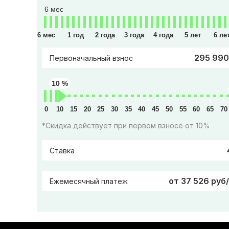
6 мес
6 мес
1 год
2 года
3 года
4 года
5 лет
6 ле
295 990
Первоначальный взнос
10 %
0
10
15
20
25
30
35
40
45
50
55
60
65
70
*Скидка действует при первом взносе от 10%
Ставка
от 37 526 руб
Ежемесячный платеж