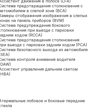
Ассистент движения в полосе (LFA)
Система предотвращения столкновения с
автомобилем в слепой зоне (BCA)
Камеры отображения изображения в слепых
зонах на панель приборов (BVM)
Система предупреждения бокового
столкновения при выезде с парковки
задним ходом (RCCA)
Система предотвращения столкновения
при выезде с парковки задним ходом (PCA)
Система безопасного выхода из автомобиля
(SEA)
Система контроля внимания водителя
(DAW)
Ассистент управления дальним светом
(HBA)
Атермальные лобовое и боковые передние
стекла