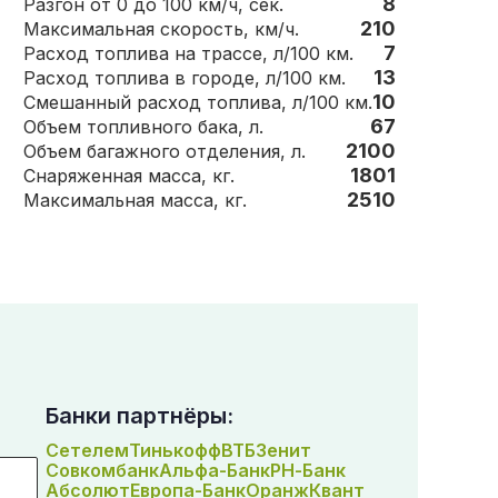
8
Разгон от 0 до 100 км/ч, сек.
210
Максимальная скорость, км/ч.
7
Расход топлива на трассе, л/100 км.
13
Расход топлива в городе, л/100 км.
10
Смешанный расход топлива, л/100 км.
67
Объем топливного бака, л.
2100
Объем багажного отделения, л.
1801
Снаряженная масса, кг.
2510
Максимальная масса, кг.
Банки партнёры:
Сетелем
Тинькофф
ВТБ
Зенит
Совкомбанк
Альфа-Банк
РН-Банк
Абсолют
Европа-Банк
Оранж
Квант