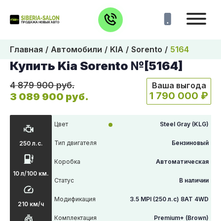
Главная
Автомобили
KIA
Sorento
5164
Купить Kia Sorento №[5164]
4 879 900 руб.
Ваша выгода
1 790 000 ₽
3 089 900 руб.
Цвет
Steel Gray (KLG)
Тип двигателя
Бензиновый
250 л.с.
Коробка
Автоматическая
10 л/100 км.
Статус
В наличии
Модификация
3.5 MPI (250 л.с) 8AT 4WD
210 км/ч
Комплектация
Premium+ (Brown)