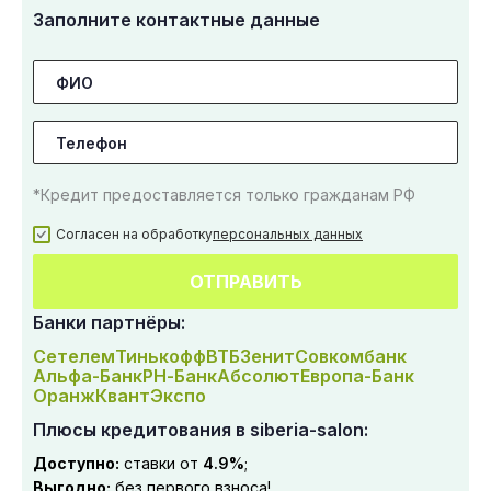
Заполните контактные данные
*Кредит предоставляется только гражданам РФ
Согласен на обработку
персональных данных
ОТПРАВИТЬ
Банки партнёры:
Сетелем
Тинькофф
ВТБ
Зенит
Совкомбанк
Альфа-Банк
РН-Банк
Абсолют
Европа-Банк
Оранж
Квант
Экспо
Плюсы кредитования в siberia-salon:
Доступно:
ставки от
4.9%
;
Выгодно:
без первого взноса!