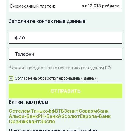
от 12 013 руб/мес.
Ежемесячный платеж
Заполните контактные данные
*Кредит предоставляется только гражданам РФ
Согласен на обработку
персональных данных
ОТПРАВИТЬ
Банки партнёры:
Сетелем
Тинькофф
ВТБ
Зенит
Совкомбанк
Альфа-Банк
РН-Банк
Абсолют
Европа-Банк
Оранж
Квант
Экспо
Плюсы кредитования в siberia-salon: