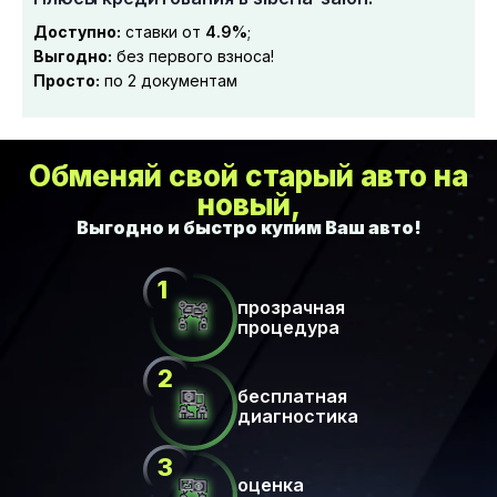
Доступно:
ставки от
4.9%
;
Выгодно:
без первого взноса!
Просто:
по 2 документам
Обменяй свой старый авто на
новый,
прозрачная
процедура
бесплатная
диагностика
оценка