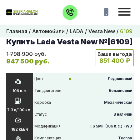
Главная
Автомобили
LADA
Vesta New
6109
Купить Lada Vesta New №[6109]
1 798 900 руб.
Ваша выгода
851 400 ₽
947 500 руб.
Цвет
Ледниковый
Тип двигателя
Бензиновый
106 л.с.
Коробка
Механическая
7.3 л/100 км.
Статус
В наличии
Модификация
1.6 5MT (106 л.с.) FWD
182 км/ч
Комплектация
Techno