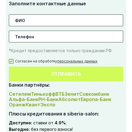
Заполните контактные данные
*Кредит предоставляется только гражданам РФ
Согласен на обработку
персональных данных
ОТПРАВИТЬ
Банки партнёры:
Сетелем
Тинькофф
ВТБ
Зенит
Совкомбанк
Альфа-Банк
РН-Банк
Абсолют
Европа-Банк
Оранж
Квант
Экспо
Плюсы кредитования в siberia-salon:
Доступно:
ставки от
4.9%
;
Выгодно:
без первого взноса!