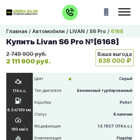
Главная
Автомобили
LIVAN
S6 Pro
6168
Купить Livan S6 Pro №[6168]
2 749 900 руб.
Ваша выгода
638 000 ₽
2 111 900 руб.
Цвет
Серый
Тип двигателя
Бензиновый турбированный
174 л.с.
Коробка
Робот
6.3 л/100 км.
Статус
В наличии
Модификация
1.5 7DCT (174 л.с.)
190 км/ч
Комплектация
Flagship