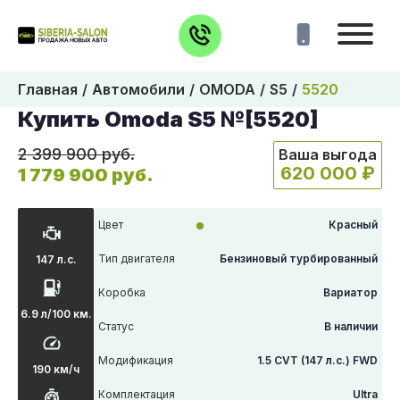
Главная
Автомобили
OMODA
S5
5520
Купить Omoda S5 №[5520]
2 399 900 руб.
Ваша выгода
620 000 ₽
1 779 900 руб.
Цвет
Красный
Тип двигателя
Бензиновый турбированный
147 л.с.
Коробка
Вариатор
6.9 л/100 км.
Статус
В наличии
Модификация
1.5 CVT (147 л.с.) FWD
190 км/ч
Комплектация
Ultra