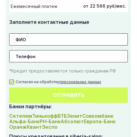
от 22 566 руб/мес.
Ежемесячный платеж
Заполните контактные данные
*Кредит предоставляется только гражданам РФ
Согласен на обработку
персональных данных
ОТПРАВИТЬ
Банки партнёры:
Сетелем
Тинькофф
ВТБ
Зенит
Совкомбанк
Альфа-Банк
РН-Банк
Абсолют
Европа-Банк
Оранж
Квант
Экспо
Плюсы кредитования в siberia-salon: