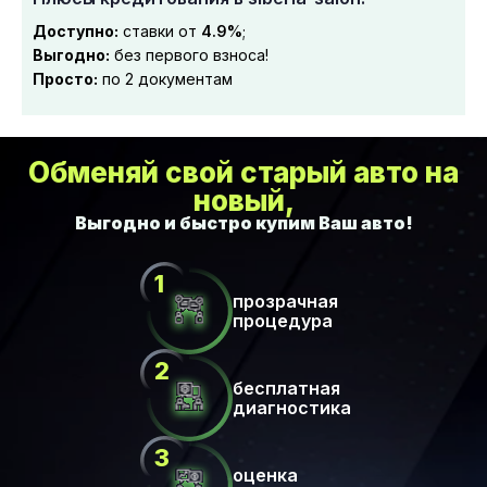
Доступно:
ставки от
4.9%
;
Выгодно:
без первого взноса!
Просто:
по 2 документам
Обменяй свой старый авто на
новый,
прозрачная
процедура
бесплатная
диагностика
оценка