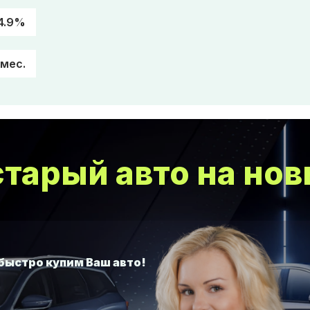
4.9%
/мес.
тарый авто на нов