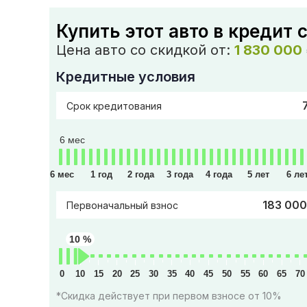
Купить этот авто в кредит 
Цена авто со скидкой от:
1 830 000
Кредитные условия
Срок кредитования
6 мес
6 мес
1 год
2 года
3 года
4 года
5 лет
6 ле
183 000
Первоначальный взнос
10 %
0
10
15
20
25
30
35
40
45
50
55
60
65
70
*Скидка действует при первом взносе от 10%