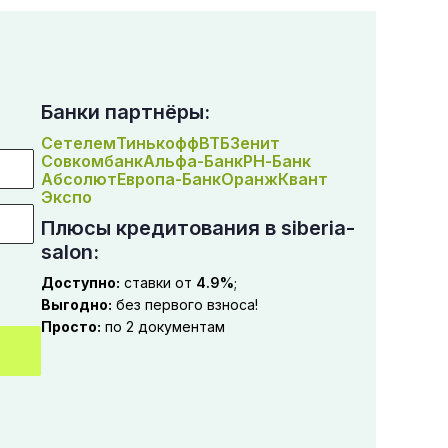
Банки партнёры:
Сетелем
Тинькофф
ВТБ
Зенит
Совкомбанк
Альфа-Банк
РН-Банк
Абсолют
Европа-Банк
Оранж
Квант
Экспо
Плюсы кредитования в siberia-
salon:
Доступно:
ставки от
4.9%
;
Выгодно:
без первого взноса!
Просто:
по 2 документам