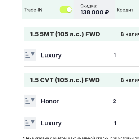
Скидка:
Trade-IN
Кредит
138 000 ₽
1.5 5MT (105 л.с.) FWD
В нали
Luxury
1
1.5 CVT (105 л.с.) FWD
В нали
Honor
2
Luxury
1
*Цена указана с учетом максимальной скидки: при условии по