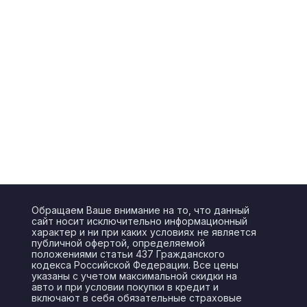
Обращаем Ваше внимание на то, что данный
сайт носит исключительно информационный
характер и ни при каких условиях не является
публичной офертой, определяемой
положениями статьи 437 Гражданского
кодекса Российской Федерации. Все цены
указаны с учетом максимальной скидки на
авто и при условии покупки в кредит и
включают в себя обязательные страховые