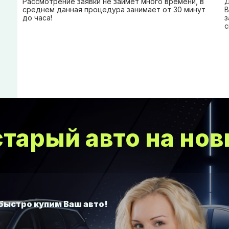
Рассмотрение заявки не займет много времени, в
Д
среднем данная процедура занимает от 30 минут
В
до часа!
з
с
тарый авто на нов