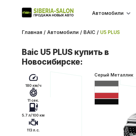
Автомобили
Главная
Автомобили
BAIC
U5 PLUS
Baic U5 PLUS купить в
Новосибирске:
Серый Металлик
180 км/ч
11 сек.
5.7 л/100 км
113 л.с.