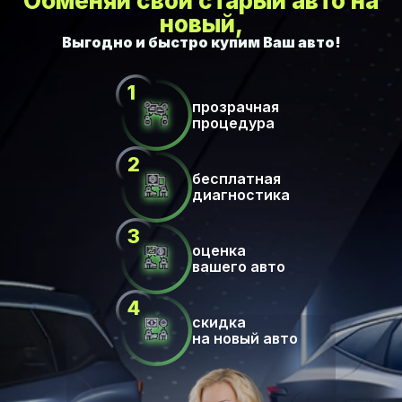
Обменяй свой старый авто на
новый,
прозрачная
процедура
бесплатная
диагностика
оценка
вашего авто
скидка
на новый авто