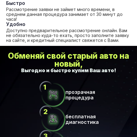
Быстро
Рассмотрение заявки не займет много времени, в
среднем данная процедура занимает от 30 минут до
часа!
Удобно
Доступно предварительное рассмотрение онлайн. Вам
не обязательно куда-то ехать, просто заполните заявку
на сайте, и кредитный специалист свяжется с Вами.
Обменяй свой старый авто на
новый,
прозрачная
процедура
бесплатная
диагностика