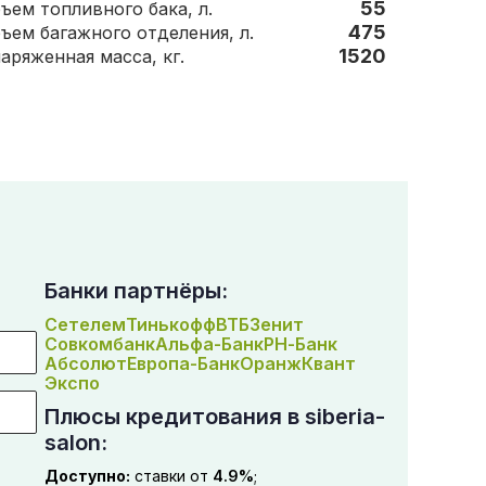
55
Объем топливного бака, л.
475
Объем багажного отделения, л.
1520
Снаряженная масса, кг.
Банки партнёры:
Сетелем
Тинькофф
ВТБ
Зенит
Совкомбанк
Альфа-Банк
РН-Банк
Абсолют
Европа-Банк
Оранж
Квант
Экспо
Плюсы кредитования в siberia-
salon:
Доступно:
ставки от
4.9%
;