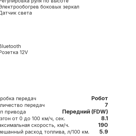
Регулировка руля по высоте
Электрообогрев боковых зеркал
Датчик света
Bluetooth
Розетка 12V
Робот
Коробка передач
7
Количество передач
Передний (FDW)
п привода
8.1
згон от 0 до 100 км/ч, сек.
190
Максимальная скорость, км/ч.
5.9
ешанный расход топлива, л/100 км.