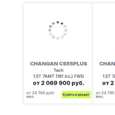
CHANGAN CS55PLUS
CHAN
Tech
1.5T 7AMT (181 л.с.) FWD
1.5T 
от 2 069 900 руб.
от 2
от 24 785 руб/
от 24 785
Купить в кредит
мес.
мес.