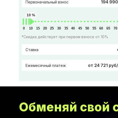
194 990
Первоначальный взнос
10 %
0
10
15
20
25
30
35
40
45
50
55
60
65
70
*Скидка действует при первом взносе от 10%
Ставка
от 24 721 руб
Ежемесячный платеж
Обменяй свой с