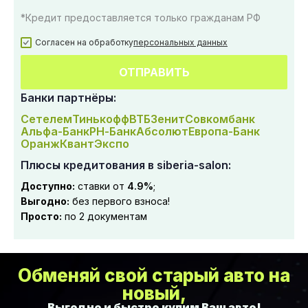
*Кредит предоставляется только гражданам РФ
Согласен на обработку
персональных данных
ОТПРАВИТЬ
Банки партнёры:
Сетелем
Тинькофф
ВТБ
Зенит
Совкомбанк
Альфа-Банк
РН-Банк
Абсолют
Европа-Банк
Оранж
Квант
Экспо
Плюсы кредитования в siberia-salon:
Доступно:
ставки от
4.9%
;
Выгодно:
без первого взноса!
Просто:
по 2 документам
Обменяй свой старый авто на
новый,