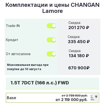
Комплектации и цены
CHANGAN
Lamore
Скидка:
Trade-IN
201 270 ₽
Скидка:
Кредит
335 450 ₽
Скидка:
От автосалона
134 180 ₽
Максимальная выгода при
670 900
₽
покупке до
10 августа
1.5T 7DCT (166 л.с.) FWD
от 2 789 900 руб.
Base
от
2 119 000
руб.