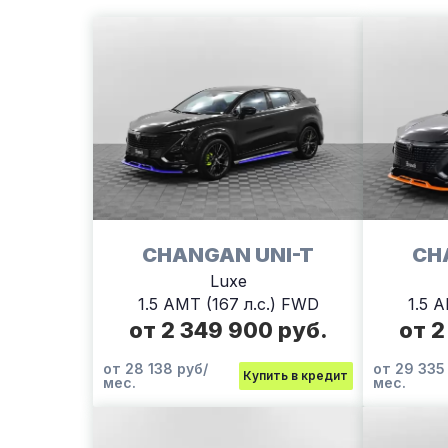
CHANGAN UNI-T
CH
Luxe
1.5 AMT (167 л.с.) FWD
1.5 
от 2 349 900 руб.
от 2
от 28 138 руб/
от 29 335
Купить в кредит
мес.
мес.