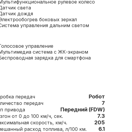
Мультифункциональное рулевое колесо
Датчик света
Датчик дождя
Электрообогрев боковых зеркал
Система управления дальним светом
Голосовое управление
Мультимедиа система с ЖК-экраном
Беспроводная зарядка для смартфона
Робот
Коробка передач
7
Количество передач
Передний (FDW)
п привода
7.3
згон от 0 до 100 км/ч, сек.
205
Максимальная скорость, км/ч.
6.1
ешанный расход топлива, л/100 км.