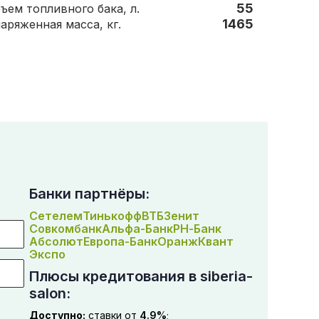
55
Объем топливного бака, л.
1465
Снаряженная масса, кг.
Банки партнёры:
Сетелем
Тинькофф
ВТБ
Зенит
Совкомбанк
Альфа-Банк
РН-Банк
Абсолют
Европа-Банк
Оранж
Квант
Экспо
Плюсы кредитования в siberia-
salon:
Доступно:
ставки от
4.9%
;