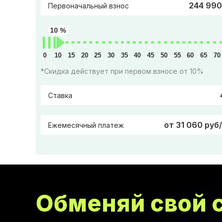
244 990
Первоначальный взнос
10 %
0
10
15
20
25
30
35
40
45
50
55
60
65
70
*Скидка действует при первом взносе от 10%
Ставка
от 31 060 руб
Ежемесячный платеж
Обменяй свой с