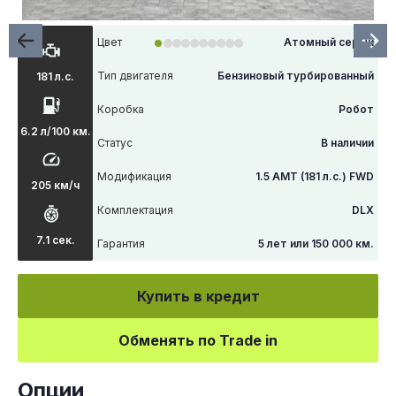
Цвет
Атомный серый
Тип двигателя
Бензиновый турбированный
181 л.с.
Коробка
Робот
6.2 л/100 км.
Статус
В наличии
Модификация
1.5 AMT (181 л.с.) FWD
205 км/ч
Комплектация
DLX
7.1 сек.
Гарантия
5 лет или 150 000 км.
Купить в кредит
Обменять по Trade in
Опции