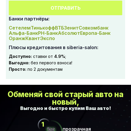
ОТПРАВИТЬ
Банки партнёры:
Сетелем
Тинькофф
ВТБ
Зенит
Совкомбанк
Альфа-Банк
РН-Банк
Абсолют
Европа-Банк
Оранж
Квант
Экспо
Плюсы кредитования в siberia-salon:
Доступно:
ставки от
4.9%
;
Выгодно:
без первого взноса!
Просто:
по 2 документам
Обменяй свой старый авто на
новый,
прозрачная