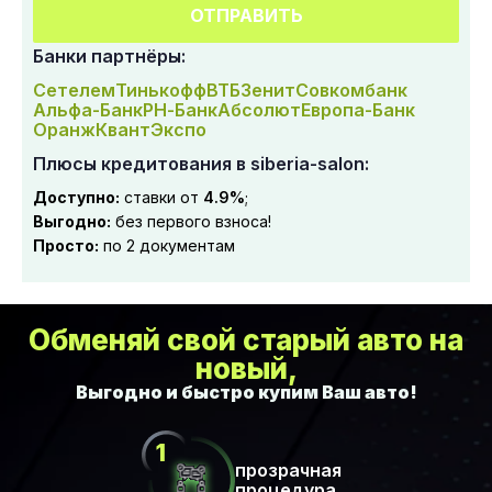
ОТПРАВИТЬ
Банки партнёры:
Сетелем
Тинькофф
ВТБ
Зенит
Совкомбанк
Альфа-Банк
РН-Банк
Абсолют
Европа-Банк
Оранж
Квант
Экспо
Плюсы кредитования в siberia-salon:
Доступно:
ставки от
4.9%
;
Выгодно:
без первого взноса!
Просто:
по 2 документам
Обменяй свой старый авто на
новый,
прозрачная
процедура