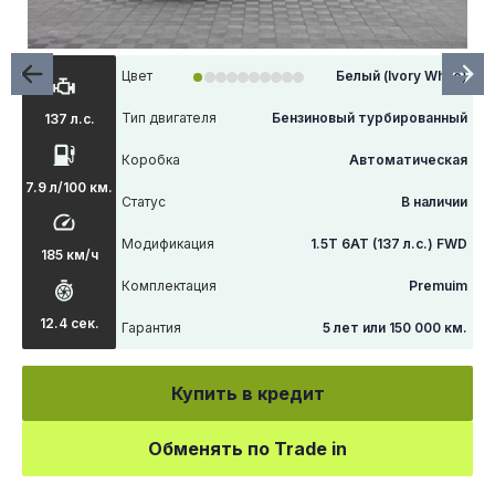
Цвет
Белый (Ivory White)
Тип двигателя
Бензиновый турбированный
137 л.с.
Коробка
Автоматическая
7.9 л/100 км.
Статус
В наличии
Модификация
1.5T 6АТ (137 л.с.) FWD
185 км/ч
Комплектация
Premuim
12.4 сек.
Гарантия
5 лет или 150 000 км.
Купить в кредит
Обменять по Trade in