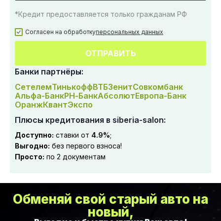
*Кредит предоставляется только гражданам РФ
Согласен на обработку
персональных данных
ОТПРАВИТЬ
Банки партнёры:
Сетелем
Тинькофф
ВТБ
Зенит
Совкомбанк
Альфа-Банк
РН-Банк
Абсолют
Европа-Банк
Оранж
Квант
Экспо
Плюсы кредитования в siberia-salon:
Доступно:
ставки от
4.9%
;
Выгодно:
без первого взноса!
Просто:
по 2 документам
Обменяй свой старый авто на
новый,