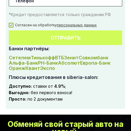
*Кредит предоставляется только гражданам РФ
Согласен на обработку
персональных данных
ОТПРАВИТЬ
Банки партнёры:
Сетелем
Тинькофф
ВТБ
Зенит
Совкомбанк
Альфа-Банк
РН-Банк
Абсолют
Европа-Банк
Оранж
Квант
Экспо
Плюсы кредитования в siberia-salon:
Доступно:
ставки от
4.9%
;
Выгодно:
без первого взноса!
Просто:
по 2 документам
Обменяй свой старый авто на