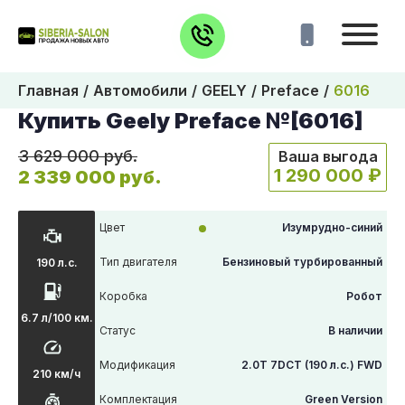
Главная
Автомобили
GEELY
Preface
6016
Купить Geely Preface №[6016]
3 629 000 руб.
Ваша выгода
1 290 000 ₽
2 339 000 руб.
Цвет
Изумрудно-синий
Тип двигателя
Бензиновый турбированный
190 л.с.
Коробка
Робот
6.7 л/100 км.
Статус
В наличии
Модификация
2.0T 7DCT (190 л.с.) FWD
210 км/ч
Комплектация
Green Version