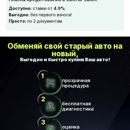
Доступно:
ставки от
4.9%
;
Выгодно:
без первого взноса!
Просто:
по 2 документам
Обменяй свой старый авто на
новый,
прозрачная
процедура
бесплатная
диагностика
оценка