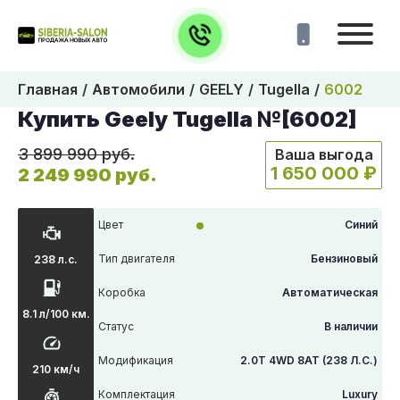
Главная
Автомобили
GEELY
Tugella
6002
Купить Geely Tugella №[6002]
3 899 990 руб.
Ваша выгода
1 650 000 ₽
2 249 990 руб.
Цвет
Синий
Тип двигателя
Бензиновый
238 л.с.
Коробка
Автоматическая
8.1 л/100 км.
Статус
В наличии
Модификация
2.0T 4WD 8AT (238 Л.С.)
210 км/ч
Комплектация
Luxury