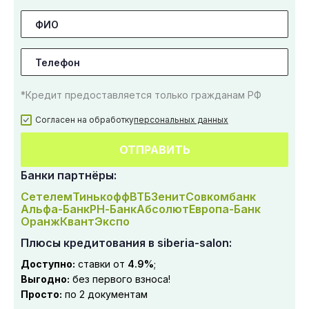
*Кредит предоставляется только гражданам РФ
Согласен на обработку
персональных данных
ОТПРАВИТЬ
Банки партнёры:
Сетелем
Тинькофф
ВТБ
Зенит
Совкомбанк
Альфа-Банк
РН-Банк
Абсолют
Европа-Банк
Оранж
Квант
Экспо
Плюсы кредитования в siberia-salon:
Доступно:
ставки от
4.9%
;
Выгодно:
без первого взноса!
Просто:
по 2 документам