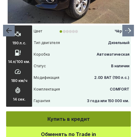
Цвет
Чёрный
Тип двигателя
Дизельный
190 л.с.
Коробка
Автоматическая
14 л/100 км.
Статус
В наличии
Модификация
2.0D 8АТ (190 л.с.)
180 км/ч
Комплектация
COMFORT
14 сек.
Гарантия
3 года или 150 000 км.
Купить в кредит
Обменять по Trade in