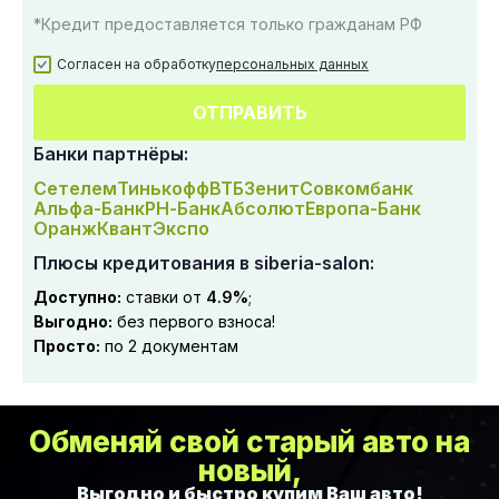
*Кредит предоставляется только гражданам РФ
Согласен на обработку
персональных данных
ОТПРАВИТЬ
Банки партнёры:
Сетелем
Тинькофф
ВТБ
Зенит
Совкомбанк
Альфа-Банк
РН-Банк
Абсолют
Европа-Банк
Оранж
Квант
Экспо
Плюсы кредитования в siberia-salon:
Доступно:
ставки от
4.9%
;
Выгодно:
без первого взноса!
Просто:
по 2 документам
Обменяй свой старый авто на
новый,