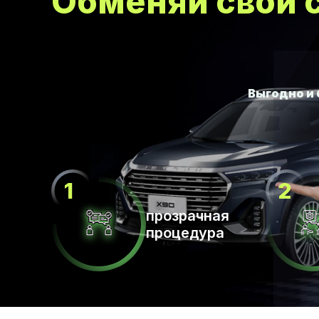
Обменяй свой с
прозрачная
процедура