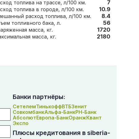
7
сход топлива на трассе, л/100 км.
10.9
сход топлива в городе, л/100 км.
8.4
ешанный расход топлива, л/100 км.
56
Объем топливного бака, л.
1720
Снаряженная масса, кг.
2180
Максимальная масса, кг.
Банки партнёры:
Сетелем
Тинькофф
ВТБ
Зенит
Совкомбанк
Альфа-Банк
РН-Банк
Абсолют
Европа-Банк
Оранж
Квант
Экспо
Плюсы кредитования в siberia-