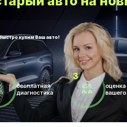
тарый авто на нов
бесплатная
оценка
диагностика
вашего