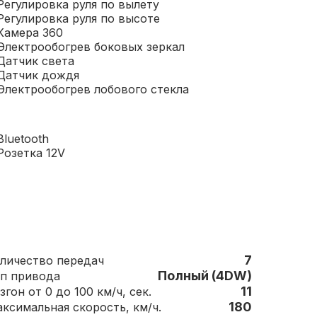
Регулировка руля по вылету
Регулировка руля по высоте
Камера 360
Электрообогрев боковых зеркал
Датчик света
Датчик дождя
Электрообогрев лобового стекла
Bluetooth
Розетка 12V
7
Количество передач
Полный (4DW)
п привода
11
згон от 0 до 100 км/ч, сек.
180
Максимальная скорость, км/ч.