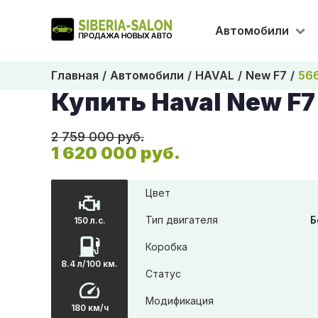
Автомобили
Главная
Автомобили
HAVAL
New F7
56
Купить Haval New F7
2 759 000 руб.
1 620 000 руб.
Цвет
Тип двигателя
Б
150 л.с.
Коробка
8.4 л/100 км.
Статус
Модификация
180 км/ч