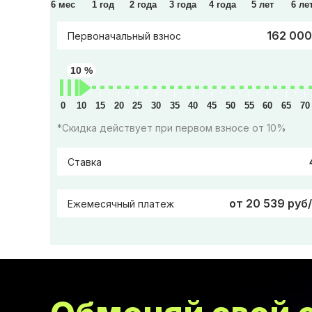
6 мес
1 год
2 года
3 года
4 года
5 лет
6 ле
162 000
Первоначальный взнос
10 %
0
10
15
20
25
30
35
40
45
50
55
60
65
70
*Скидка действует при первом взносе от 10%
Ставка
от 20 539 руб
Ежемесячный платеж