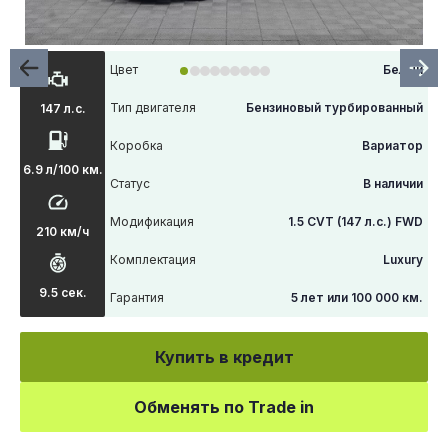
Цвет
Белый
Тип двигателя
Бензиновый турбированный
147 л.с.
Коробка
Вариатор
6.9 л/100 км.
Статус
В наличии
Модификация
1.5 CVT (147 л.с.) FWD
210 км/ч
Комплектация
Luxury
9.5 сек.
Гарантия
5 лет или 100 000 км.
Купить в кредит
Обменять по Trade in