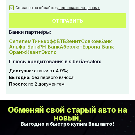
Согласен на обработку
персональных данных
ОТПРАВИТЬ
Банки партнёры:
Сетелем
Тинькофф
ВТБ
Зенит
Совкомбанк
Альфа-Банк
РН-Банк
Абсолют
Европа-Банк
Оранж
Квант
Экспо
Плюсы кредитования в siberia-salon:
Доступно:
ставки от
4.9%
;
Выгодно:
без первого взноса!
Просто:
по 2 документам
Обменяй свой старый авто на
новый,