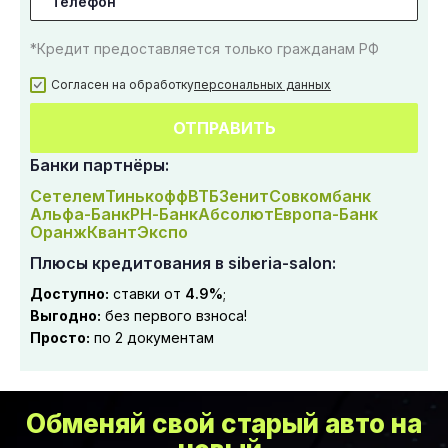
*Кредит предоставляется только гражданам РФ
Согласен на обработку
персональных данных
ОТПРАВИТЬ
Банки партнёры:
Сетелем
Тинькофф
ВТБ
Зенит
Совкомбанк
Альфа-Банк
РН-Банк
Абсолют
Европа-Банк
Оранж
Квант
Экспо
Плюсы кредитования в siberia-salon:
Доступно:
ставки от
4.9%
;
Выгодно:
без первого взноса!
Просто:
по 2 документам
Обменяй свой старый авто на