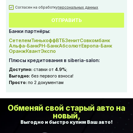
Согласен на обработку
персональных данных
ОТПРАВИТЬ
Банки партнёры:
Сетелем
Тинькофф
ВТБ
Зенит
Совкомбанк
Альфа-Банк
РН-Банк
Абсолют
Европа-Банк
Оранж
Квант
Экспо
Плюсы кредитования в siberia-salon:
Доступно:
ставки от
4.9%
;
Выгодно:
без первого взноса!
Просто:
по 2 документам
Обменяй свой старый авто на
новый,