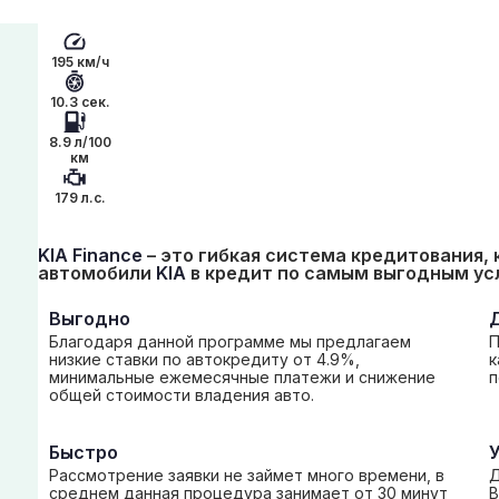
195 км/ч
10.3 сек.
8.9 л/100
км
179 л.с.
KIA Finance
– это гибкая система кредитования,
автомобили
KIA
в кредит по самым выгодным ус
Выгодно
Благодаря данной программе мы предлагаем
П
низкие ставки по автокредиту от 4.9%,
к
минимальные ежемесячные платежи и снижение
п
общей стоимости владения авто.
Быстро
Рассмотрение заявки не займет много времени, в
Д
среднем данная процедура занимает от 30 минут
В