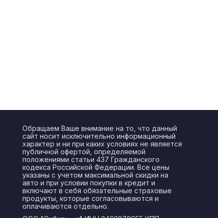
Обращаем Ваше внимание на то, что данный
сайт носит исключительно информационный
характер и ни при каких условиях не является
публичной офертой, определяемой
положениями статьи 437 Гражданского
кодекса Российской Федерации. Все цены
указаны с учетом максимальной скидки на
авто и при условии покупки в кредит и
включают в себя обязательные страховые
продукты, которые согласовываются и
оплачиваются отдельно.