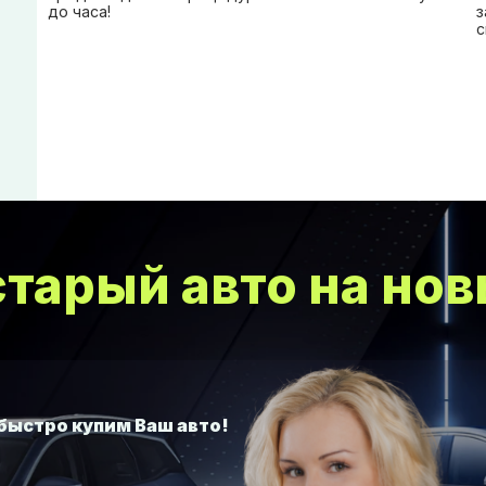
до часа!
з
с
тарый авто на нов