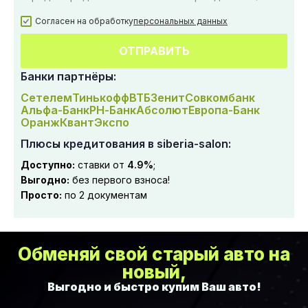
Согласен на обработку
персональных данных
ОТПРАВИТЬ
Банки партнёры:
Сетелем
Тинькофф
ВТБ
Зенит
Совкомбанк
Альфа-Банк
РН-Банк
Абсолют
Европа-Банк
Оранж
Квант
Экспо
Плюсы кредитования в siberia-salon:
Доступно:
ставки от
4.9%
;
Выгодно:
без первого взноса!
Просто:
по 2 документам
Обменяй свой старый авто на
новый,