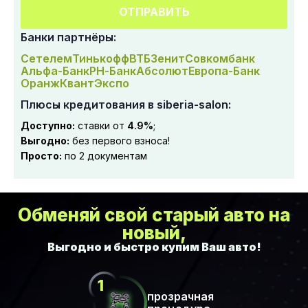
ОТПРАВИТЬ
Банки партнёры:
Сетелем
Тинькофф
ВТБ
Зенит
Совкомбанк
Альфа-Банк
РН-Банк
Абсолют
Европа-Банк
Оранж
Квант
Экспо
Плюсы кредитования в siberia-salon:
Доступно:
ставки от
4.9%
;
Выгодно:
без первого взноса!
Просто:
по 2 документам
Обменяй свой старый авто на
новый,
прозрачная