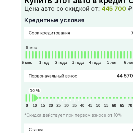
Купить этот авто в кредит 
Цена авто со скидкой от:
445 700
₽
Кредитные условия
Срок кредитования
6 мес
6 мес
1 год
2 года
3 года
4 года
5 лет
6 ле
44 570
Первоначальный взнос
10 %
0
10
15
20
25
30
35
40
45
50
55
60
65
70
*Скидка действует при первом взносе от 10%
Ставка