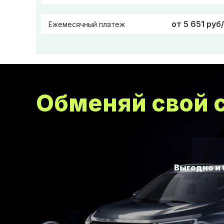
от 5 651 руб
Ежемесячный платеж
Обменяй свой с