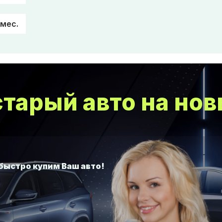
/мес.
тарый авто на нов