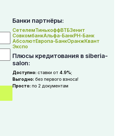
Банки партнёры:
Сетелем
Тинькофф
ВТБ
Зенит
Совкомбанк
Альфа-Банк
РН-Банк
Абсолют
Европа-Банк
Оранж
Квант
Экспо
Плюсы кредитования в siberia-
salon:
Доступно:
ставки от
4.9%
;
Выгодно:
без первого взноса!
Просто:
по 2 документам