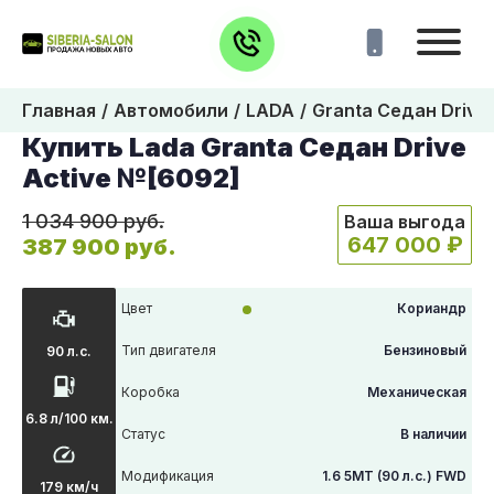
Главная
Автомобили
LADA
Granta Седан Drive 
Купить Lada Granta Седан Drive
Active №[6092]
1 034 900 руб.
Ваша выгода
647 000 ₽
387 900 руб.
Цвет
Кориандр
Тип двигателя
Бензиновый
90 л.с.
Коробка
Механическая
6.8 л/100 км.
Статус
В наличии
Модификация
1.6 5MT (90 л.с.) FWD
179 км/ч