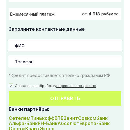
от 4 918 руб/мес.
Ежемесячный платеж
Заполните контактные данные
*Кредит предоставляется только гражданам РФ
Согласен на обработку
персональных данных
ОТПРАВИТЬ
Банки партнёры:
Сетелем
Тинькофф
ВТБ
Зенит
Совкомбанк
Альфа-Банк
РН-Банк
Абсолют
Европа-Банк
Оранж
Квант
Экспо