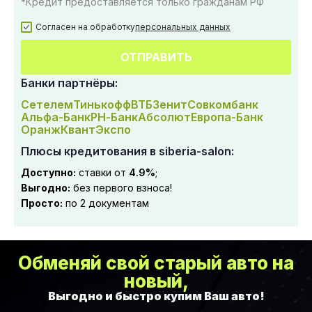
*Кредит предоставляется только гражданам РФ
Согласен на обработку
персональных данных
ОТПРАВИТЬ
Банки партнёры:
Сетелем
Тинькофф
ВТБ
Зенит
Совкомбанк
Альфа-Банк
РН-Банк
Абсолют
Европа-Банк
Оранж
Квант
Экспо
Плюсы кредитования в siberia-salon:
Доступно:
ставки от
4.9%
;
Выгодно:
без первого взноса!
Просто:
по 2 документам
Обменяй свой старый авто на
новый,