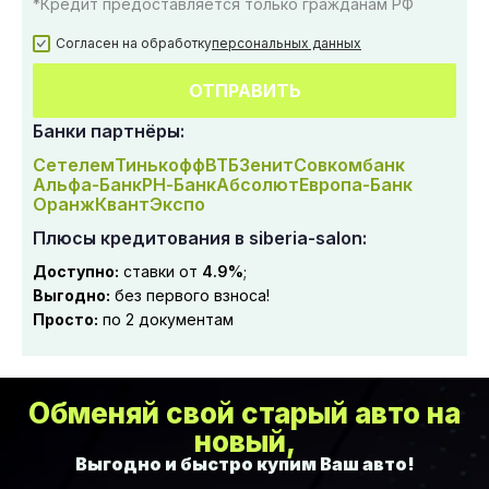
*Кредит предоставляется только гражданам РФ
Согласен на обработку
персональных данных
ОТПРАВИТЬ
Банки партнёры:
Сетелем
Тинькофф
ВТБ
Зенит
Совкомбанк
Альфа-Банк
РН-Банк
Абсолют
Европа-Банк
Оранж
Квант
Экспо
Плюсы кредитования в siberia-salon:
Доступно:
ставки от
4.9%
;
Выгодно:
без первого взноса!
Просто:
по 2 документам
Обменяй свой старый авто на
новый,