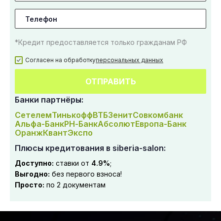
*Кредит предоставляется только гражданам РФ
Согласен на обработку
персональных данных
ОТПРАВИТЬ
Банки партнёры:
Сетелем
Тинькофф
ВТБ
Зенит
Совкомбанк
Альфа-Банк
РН-Банк
Абсолют
Европа-Банк
Оранж
Квант
Экспо
Плюсы кредитования в siberia-salon:
Доступно:
ставки от
4.9%
;
Выгодно:
без первого взноса!
Просто:
по 2 документам