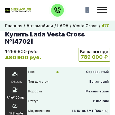
Главная
Автомобили
LADA
Vesta Cross
4702
Купить Lada Vesta Cross
№[4702]
1 269 900 руб.
Ваша выгода
789 000 ₽
480 900 руб.
Цвет
Серебристый
Тип двигателя
Бензиновый
106 л.с.
Коробка
Механическая
7.1 л/100 км.
Статус
В наличии
Модификация
1.6 16-кл. 5МТ (106 л.с.)
178 км/ч