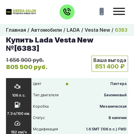
Главная
Автомобили
LADA
Vesta New
6383
Купить Lada Vesta New
№[6383]
1 656 900 руб.
Ваша выгода
851 400 ₽
805 500 руб.
Цвет
Пантера
Тип двигателя
Бензиновый
106 л.с.
Коробка
Механическая
7.3 л/100 км.
Статус
В наличии
Модификация
1.6 5MT (106 л.с.) FWD
182 км/ч