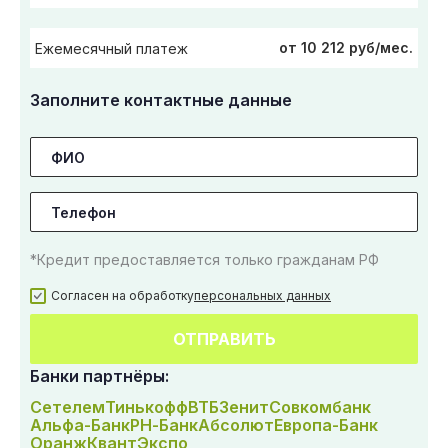
от 10 212 руб/мес.
Ежемесячный платеж
Заполните контактные данные
*Кредит предоставляется только гражданам РФ
Согласен на обработку
персональных данных
ОТПРАВИТЬ
Банки партнёры:
Сетелем
Тинькофф
ВТБ
Зенит
Совкомбанк
Альфа-Банк
РН-Банк
Абсолют
Европа-Банк
Оранж
Квант
Экспо