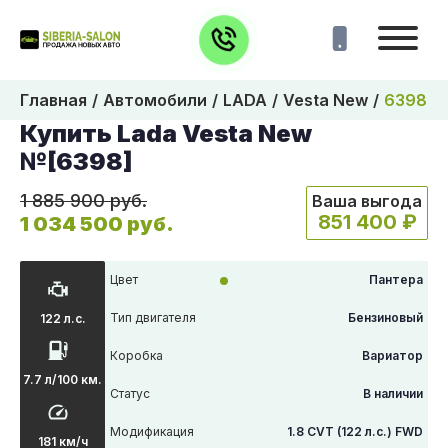
Главная
Автомобили
LADA
Vesta New
6398
Купить Lada Vesta New
№[6398]
1 885 900 руб.
Ваша выгода
851 400 ₽
1 034 500 руб.
Цвет
Пантера
Тип двигателя
Бензиновый
122 л.с.
Коробка
Вариатор
7.7 л/100 км.
Статус
В наличии
Модификация
1.8 CVT (122 л.с.) FWD
181 км/ч