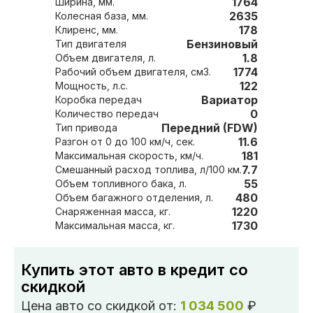
1764
Ширина, мм.
2635
Колесная база, мм.
178
Клиренс, мм.
Бензиновый
Тип двигателя
1.8
Объем двигателя, л.
1774
Рабочий объем двигателя, см3.
122
Мощность, л.с.
Вариатор
Коробка передач
0
Количество передач
Передний (FDW)
Тип привода
11.6
Разгон от 0 до 100 км/ч, сек.
181
Максимальная скорость, км/ч.
7.7
Смешанный расход топлива, л/100 км.
55
Объем топливного бака, л.
480
Объем багажного отделения, л.
1220
Снаряженная масса, кг.
1730
Максимальная масса, кг.
Купить этот авто в кредит со
скидкой
Цена авто со скидкой от:
1 034 500
₽