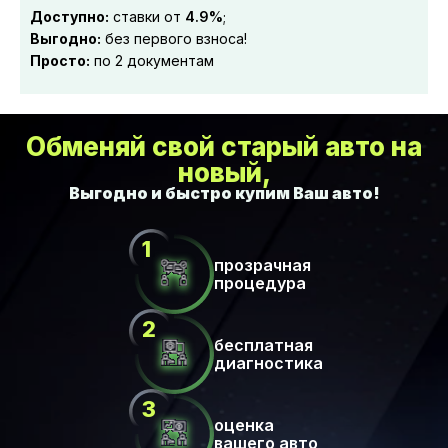
Доступно:
ставки от
4.9%
;
Выгодно:
без первого взноса!
Просто:
по 2 документам
Обменяй свой старый авто на
новый,
прозрачная
процедура
бесплатная
диагностика
оценка
вашего авто