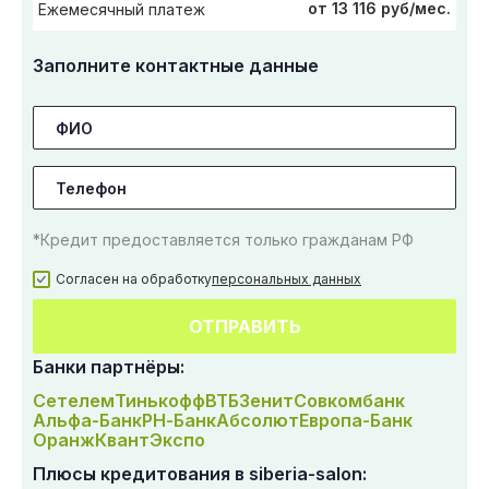
от 13 116 руб/мес.
Ежемесячный платеж
Заполните контактные данные
*Кредит предоставляется только гражданам РФ
Согласен на обработку
персональных данных
ОТПРАВИТЬ
Банки партнёры:
Сетелем
Тинькофф
ВТБ
Зенит
Совкомбанк
Альфа-Банк
РН-Банк
Абсолют
Европа-Банк
Оранж
Квант
Экспо
Плюсы кредитования в siberia-salon: