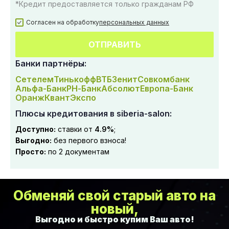
*Кредит предоставляется только гражданам РФ
Согласен на обработку
персональных данных
ОТПРАВИТЬ
Банки партнёры:
Сетелем
Тинькофф
ВТБ
Зенит
Совкомбанк
Альфа-Банк
РН-Банк
Абсолют
Европа-Банк
Оранж
Квант
Экспо
Плюсы кредитования в siberia-salon:
Доступно:
ставки от
4.9%
;
Выгодно:
без первого взноса!
Просто:
по 2 документам
Обменяй свой старый авто на
новый,