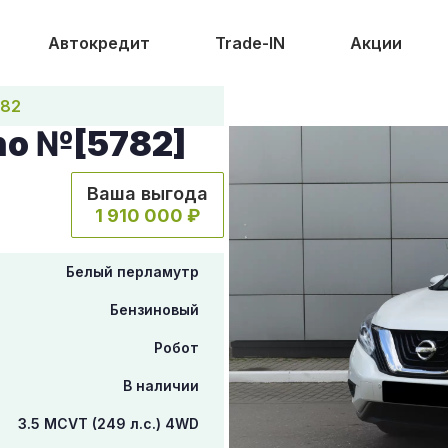
Автокредит
Trade-IN
Акции
782
no №[5782]
Ваша выгода
1 910 000 ₽
Белый перламутр
Бензиновый
Робот
В наличии
3.5 MCVT (249 л.с.) 4WD