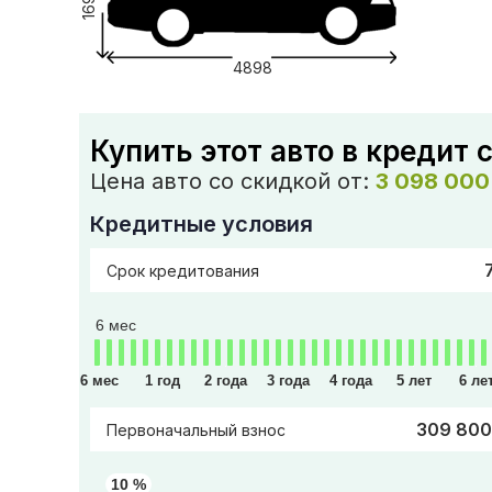
1691
4898
Купить этот авто в кредит 
Цена авто со скидкой от:
3 098 000
Кредитные условия
Срок кредитования
6 мес
6 мес
1 год
2 года
3 года
4 года
5 лет
6 ле
309 800
Первоначальный взнос
10 %