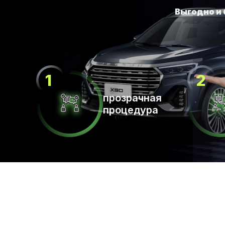
прозрачная
процедура