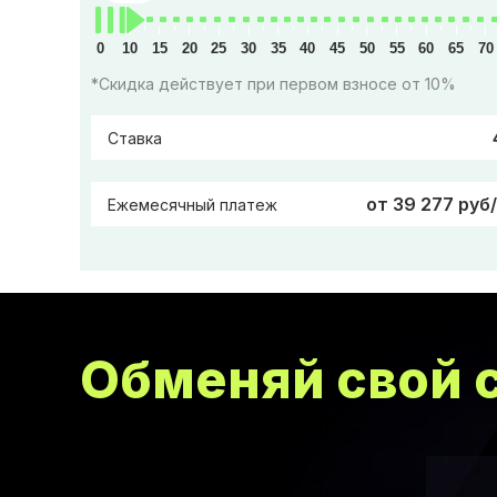
0
10
15
20
25
30
35
40
45
50
55
60
65
70
*Скидка действует при первом взносе от 10%
Ставка
от 39 277 руб
Ежемесячный платеж
Обменяй свой с