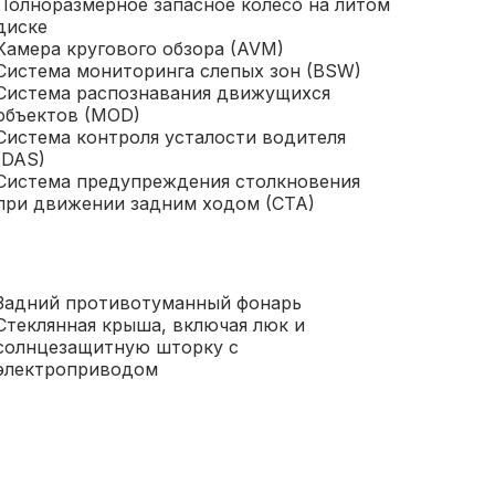
Полноразмерное запасное колесо на литом
диске
Камера кругового обзора (AVM)
Система мониторинга слепых зон (BSW)
Система распознавания движущихся
объектов (MOD)
Система контроля усталости водителя
(DAS)
Система предупреждения столкновения
при движении задним ходом (CTA)
Задний противотуманный фонарь
Стеклянная крыша, включая люк и
солнцезащитную шторку с
электроприводом