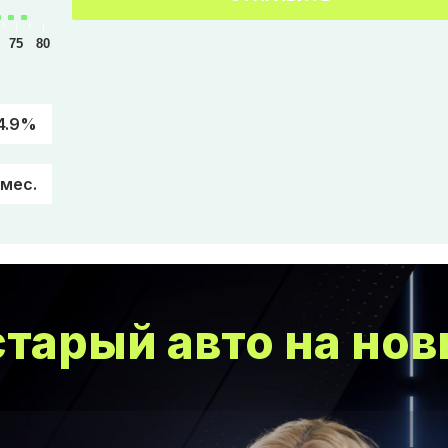
75
80
4.9%
/мес.
тарый авто на нов