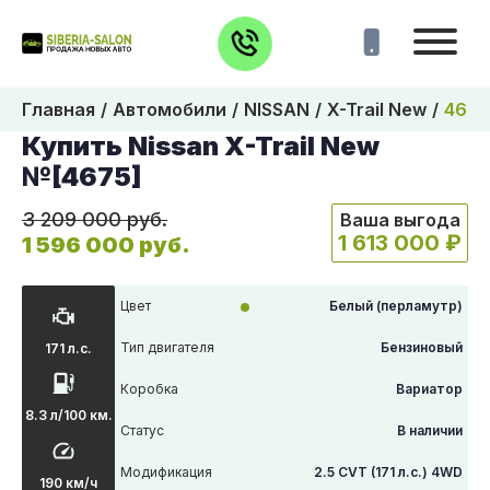
Главная
Автомобили
NISSAN
X-Trail New
4675
Купить Nissan X-Trail New
№[4675]
3 209 000 руб.
Ваша выгода
1 613 000 ₽
1 596 000 руб.
Цвет
Белый (перламутр)
Тип двигателя
Бензиновый
171 л.с.
Коробка
Вариатор
8.3 л/100 км.
Статус
В наличии
Модификация
2.5 CVT (171 л.с.) 4WD
190 км/ч