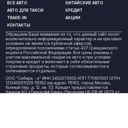
ВСЕ АВТО
КИТАЙСКИЕ АВТО
АВТО ДЛЯ ТАКСИ
КРЕДИТ
TRADE-IN
АКЦИИ
КОНТАКТЫ
Обращаем Ваше внимание на то, что данный сайт носит
исключительно информационный характер и ни при каких
условиях не является публичной офертой,
определяемой положениями статьи 437 Гражданского
кодекса Российской Федерации. Все цены указаны с
учетом максимальной скидки на авто и при условии
покупки в кредит и включают в себя обязательные
страховые продукты, которые согласовываются и
оплачиваются отдельно.
ООО "Сибирь - к" ИНН 2462070655 КПП 770601001 ОГРН
1212400011229 115162 юр.адрес 115162, город Москва,
Конный пер, д. 12, кв. 1/2. Кредит предоставляется
банком АО «Тинькофф Банк» (Лицензия ЦБ РФ № 2673 от
24.03.2015).
Политика конфиденциальности
Для получения более подробной информации об
указанных акциях, а также о стоимости автомобилей
обращайтесь к менеджерам по продажам.