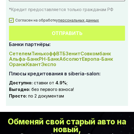
*Кредит предоставляется только гражданам РФ
Согласен на обработку
персональных данных
ОТПРАВИТЬ
Банки партнёры:
Сетелем
Тинькофф
ВТБ
Зенит
Совкомбанк
Альфа-Банк
РН-Банк
Абсолют
Европа-Банк
Оранж
Квант
Экспо
Плюсы кредитования в siberia-salon:
Доступно:
ставки от
4.9%
;
Выгодно:
без первого взноса!
Просто:
по 2 документам
Обменяй свой старый авто на
новый,