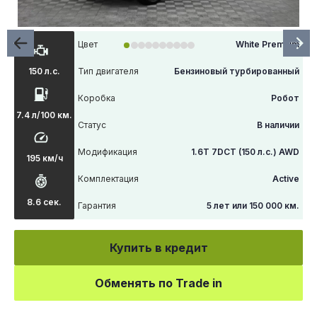
Цвет
White Premium
Тип двигателя
Бензиновый турбированный
150 л.с.
Коробка
Робот
7.4 л/100 км.
Статус
В наличии
Модификация
1.6T 7DCT (150 л.с.) AWD
195 км/ч
Комплектация
Active
8.6 сек.
Гарантия
5 лет или 150 000 км.
Купить в кредит
Обменять по Trade in