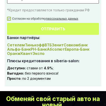
*Кредит предоставляется только гражданам РФ
Согласен на обработку
персональных данных
ОТПРАВИТЬ
Банки партнёры:
Сетелем
Тинькофф
ВТБ
Зенит
Совкомбанк
Альфа-Банк
РН-Банк
Абсолют
Европа-Банк
Оранж
Квант
Экспо
Плюсы кредитования в siberia-salon:
Доступно:
ставки от
4.9%
;
Выгодно:
без первого взноса!
Просто:
по 2 документам
Обменяй свой старый авто на
новый,