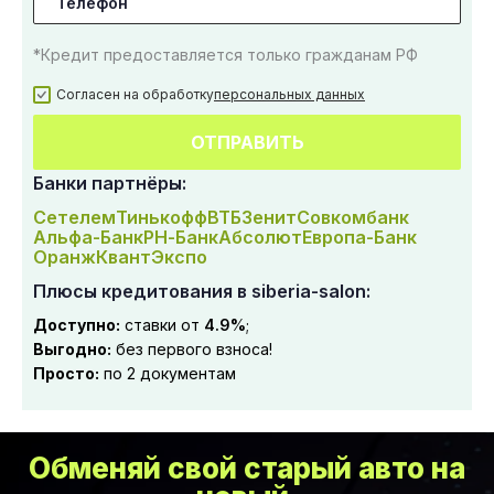
*Кредит предоставляется только гражданам РФ
Согласен на обработку
персональных данных
ОТПРАВИТЬ
Банки партнёры:
Сетелем
Тинькофф
ВТБ
Зенит
Совкомбанк
Альфа-Банк
РН-Банк
Абсолют
Европа-Банк
Оранж
Квант
Экспо
Плюсы кредитования в siberia-salon:
Доступно:
ставки от
4.9%
;
Выгодно:
без первого взноса!
Просто:
по 2 документам
Обменяй свой старый авто на