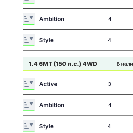
Ambition
4
Style
4
1.4 6МТ (150 л.с.) 4WD
В нал
Active
3
Ambition
4
Style
4