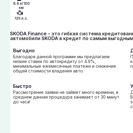
6.6 л/100
км
125 л.с.
SKODA Finance
– это гибкая система кредитован
автомобили
SKODA
в кредит по самым выгодным
Выгодно
Благодаря данной программе мы предлагаем
П
низкие ставки по автокредиту от 4.9%,
к
минимальные ежемесячные платежи и снижение
п
общей стоимости владения авто.
Быстро
Рассмотрение заявки не займет много времени, в
Д
среднем данная процедура занимает от 30 минут
В
до часа!
з
с