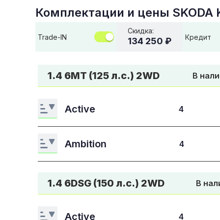
Комплектации и цены
SKODA 
Скидка:
Trade-IN
Кредит
134 250 ₽
1.4 6МТ (125 л.с.) 2WD
В нали
Active
4
Ambition
4
1.4 6DSG (150 л.с.) 2WD
В нал
Active
4