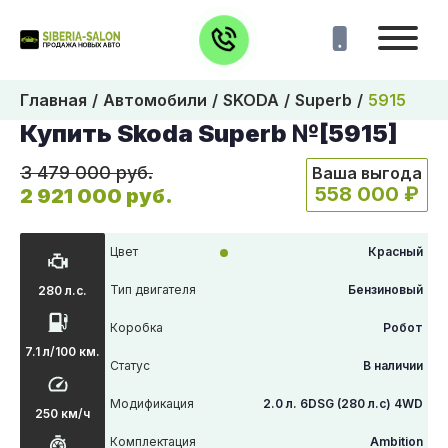
Главная
Автомобили
SKODA
Superb
5915
Купить Skoda Superb №[5915]
3 479 000 руб.
Ваша выгода
558 000 ₽
2 921 000 руб.
Цвет
Красный
Тип двигателя
Бензиновый
280 л.с.
Коробка
Робот
7.1 л/100 км.
Статус
В наличии
Модификация
2.0 л. 6DSG (280 л.с) 4WD
250 км/ч
Комплектация
Ambition