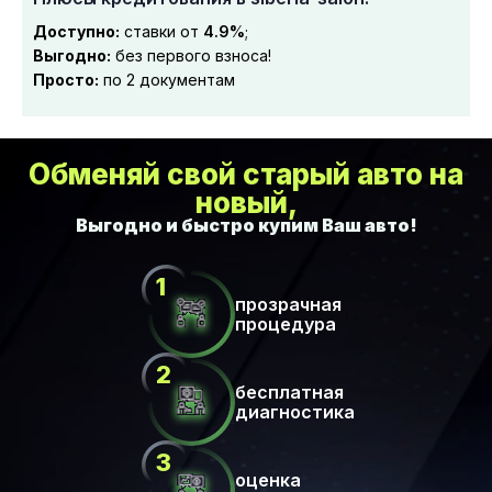
Доступно:
ставки от
4.9%
;
Выгодно:
без первого взноса!
Просто:
по 2 документам
Обменяй свой старый авто на
новый,
прозрачная
процедура
бесплатная
диагностика
оценка