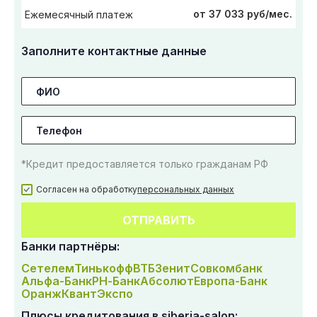
от 37 033 руб/мес.
Ежемесячный платеж
Заполните контактные данные
*Кредит предоставляется только гражданам РФ
Согласен на обработку
персональных данных
ОТПРАВИТЬ
Банки партнёры:
Сетелем
Тинькофф
ВТБ
Зенит
Совкомбанк
Альфа-Банк
РН-Банк
Абсолют
Европа-Банк
Оранж
Квант
Экспо
Плюсы кредитования в siberia-salon: