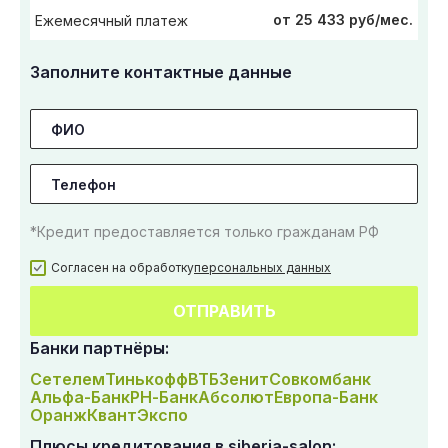
от 25 433 руб/мес.
Ежемесячный платеж
Заполните контактные данные
*Кредит предоставляется только гражданам РФ
Согласен на обработку
персональных данных
ОТПРАВИТЬ
Банки партнёры:
Сетелем
Тинькофф
ВТБ
Зенит
Совкомбанк
Альфа-Банк
РН-Банк
Абсолют
Европа-Банк
Оранж
Квант
Экспо
Плюсы кредитования в siberia-salon: