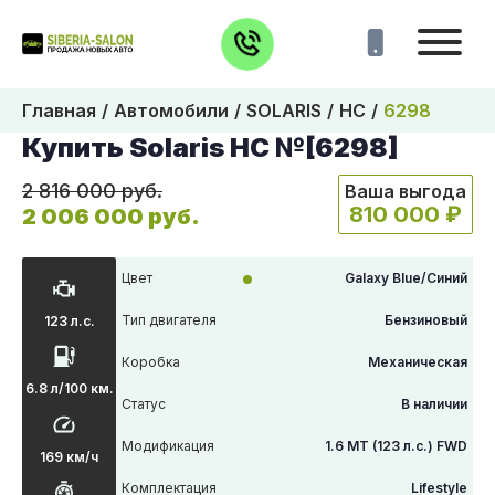
Главная
Автомобили
SOLARIS
HC
6298
Купить Solaris HC №[6298]
2 816 000 руб.
Ваша выгода
810 000 ₽
2 006 000 руб.
Цвет
Galaxy Blue/Синий
Тип двигателя
Бензиновый
123 л.с.
Коробка
Механическая
6.8 л/100 км.
Статус
В наличии
Модификация
1.6 MT (123 л.с.) FWD
169 км/ч
Комплектация
Lifestyle