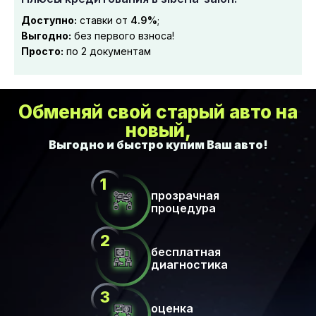
Доступно:
ставки от
4.9%
;
Выгодно:
без первого взноса!
Просто:
по 2 документам
Обменяй свой старый авто на
новый,
прозрачная
процедура
бесплатная
диагностика
оценка